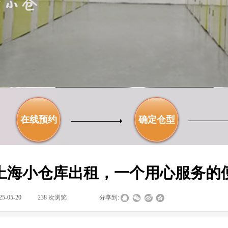
在线预约
确定仓型
上海小仓库出租，一个用心服务的
25-05-20
|
238
次浏览
|
|
分享到: